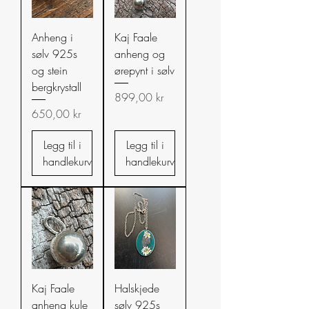
Anheng i
Kaj Faale
sølv 925s
anheng og
og stein
ørepynt i sølv
bergkrystall
Pris
899,00 kr
Pris
650,00 kr
Legg til i
Legg til i
handlekurv
handlekurv
Kaj Faale
Halskjede
anheng kule
sølv 925s