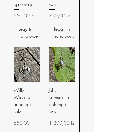
og emalje
sølv
Pris
Pris
650,00 kr
750,00 kr
Legg til i
Legg til i
handlekurv
handlekurv
Willy
Juhls
Winæss
komsekule
anheng i
anheng i
sølv
sølv
Pris
Pris
650,00 kr
1 200,00 kr