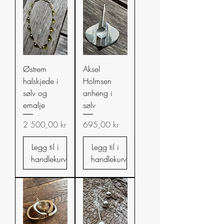
Østrem
Aksel
halskjede i
Holmsen
sølv og
anheng i
emalje
sølv
Pris
Pris
2 500,00 kr
695,00 kr
Legg til i
Legg til i
handlekurv
handlekurv