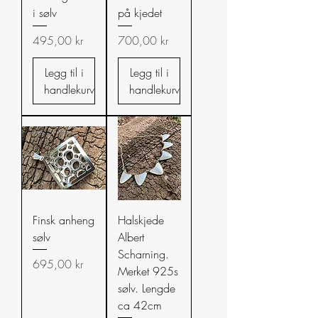
i sølv
på kjedet
Pris
Pris
495,00 kr
700,00 kr
Legg til i
Legg til i
handlekurv
handlekurv
Finsk anheng
Halskjede
sølv
Albert
Scharning.
Pris
695,00 kr
Merket 925s
sølv. Lengde
ca 42cm