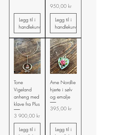
Pris
950,00 kr
Legg til i
Legg til i
handlekurv
handlekurv
Tone
Arne Nordlie
Vigeland
hjerte i sølv
anheng med
og emalje
klave fra Plus
Pris
395,00 kr
Pris
3 900,00 kr
Legg til i
Legg til i