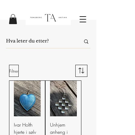
Filtrer
Ivar Holth
Unhjem
hjerte i sølv
anheng i