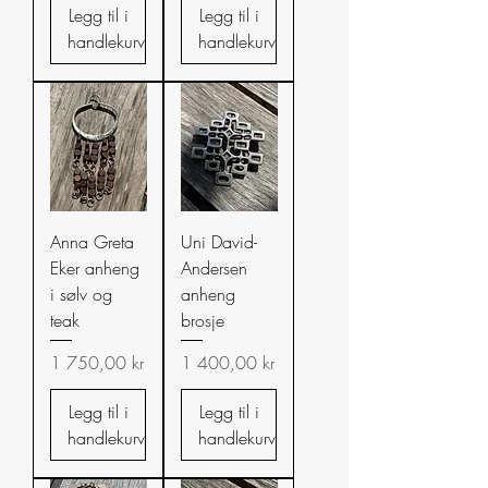
Legg til i
Legg til i
handlekurv
handlekurv
Anna Greta
Uni David-
Eker anheng
Andersen
i sølv og
anheng
teak
brosje
Pris
Pris
1 750,00 kr
1 400,00 kr
Legg til i
Legg til i
handlekurv
handlekurv