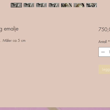
og emalje
750,
s. Måler ca 5 cm
Antall
*
Legg 