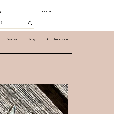
Logg inn
Diverse
Julepynt
Kundeservice