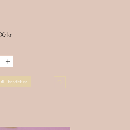
Pris
00 kr
til i handlekurv