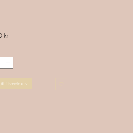
Pris
 kr
til i handlekurv