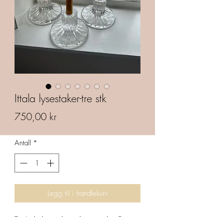
Ittala lysestaker-tre stk
Pris
750,00 kr
Antall
*
Legg til i handlekurv