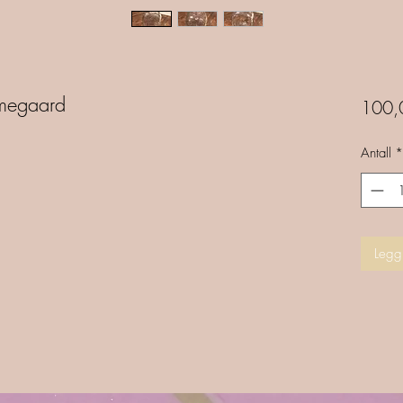
lmegaard
100,
Antall
*
Legg 