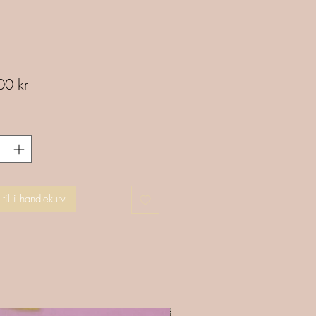
Pris
00 kr
til i handlekurv