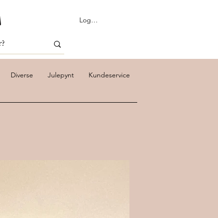
Logg inn
Diverse
Julepynt
Kundeservice