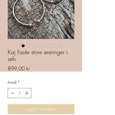
Kaj Faale store øreringer i
sølv
Pris
899,00 kr
Antall
*
Legg til i handlekurv