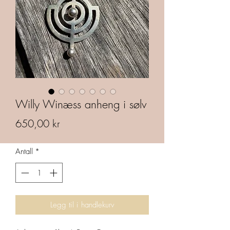
Willy Winæss anheng i sølv
Pris
650,00 kr
Antall
*
Legg til i handlekurv